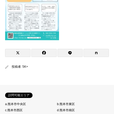
投稿者:
5K+
訪問可能エリア
a.熊本市中央区
b.熊本市東区
c.熊本市西区
d.熊本市南区