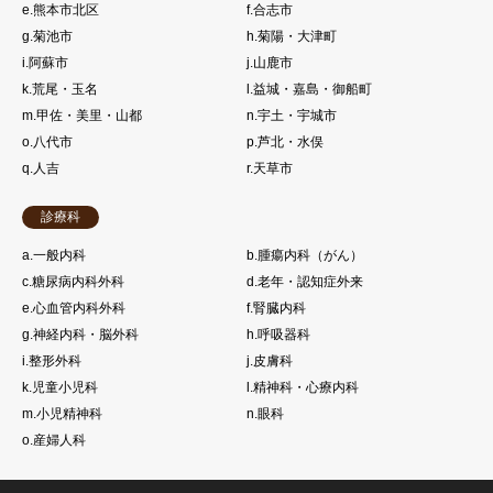
e.熊本市北区
f.合志市
g.菊池市
h.菊陽・大津町
i.阿蘇市
j.山鹿市
k.荒尾・玉名
l.益城・嘉島・御船町
m.甲佐・美里・山都
n.宇土・宇城市
o.八代市
p.芦北・水俣
q.人吉
r.天草市
診療科
a.一般内科
b.腫瘍内科（がん）
c.糖尿病内科外科
d.老年・認知症外来
e.心血管内科外科
f.腎臓内科
g.神経内科・脳外科
h.呼吸器科
i.整形外科
j.皮膚科
k.児童小児科
l.精神科・心療内科
m.小児精神科
n.眼科
o.産婦人科