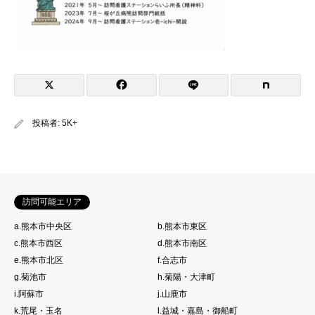
投稿者:
5K+
訪問可能エリア
a.熊本市中央区
b.熊本市東区
c.熊本市西区
d.熊本市南区
e.熊本市北区
f.合志市
g.菊池市
h.菊陽・大津町
i.阿蘇市
j.山鹿市
k.荒尾・玉名
l.益城・嘉島・御船町