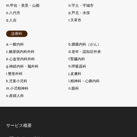
m.甲佐・美里・山都
n.宇土・宇城市
o.八代市
p.芦北・水俣
q.人吉
r.天草市
診療科
a.一般内科
b.腫瘍内科（がん）
c.糖尿病内科外科
d.老年・認知症外来
e.心血管内科外科
f.腎臓内科
g.神経内科・脳外科
h.呼吸器科
i.整形外科
j.皮膚科
k.児童小児科
l.精神科・心療内科
m.小児精神科
n.眼科
o.産婦人科
サービス概要