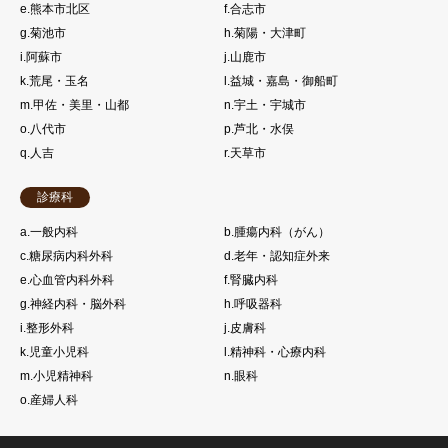
e.熊本市北区
f.合志市
g.菊池市
h.菊陽・大津町
i.阿蘇市
j.山鹿市
k.荒尾・玉名
l.益城・嘉島・御船町
m.甲佐・美里・山都
n.宇土・宇城市
o.八代市
p.芦北・水俣
q.人吉
r.天草市
診療科
a.一般内科
b.腫瘍内科（がん）
c.糖尿病内科外科
d.老年・認知症外来
e.心血管内科外科
f.腎臓内科
g.神経内科・脳外科
h.呼吸器科
i.整形外科
j.皮膚科
k.児童小児科
l.精神科・心療内科
m.小児精神科
n.眼科
o.産婦人科