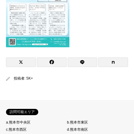
投稿者:
5K+
訪問可能エリア
a.熊本市中央区
b.熊本市東区
c.熊本市西区
d.熊本市南区