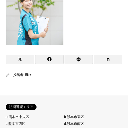
投稿者:
5K+
訪問可能エリア
a.熊本市中央区
b.熊本市東区
c.熊本市西区
d.熊本市南区