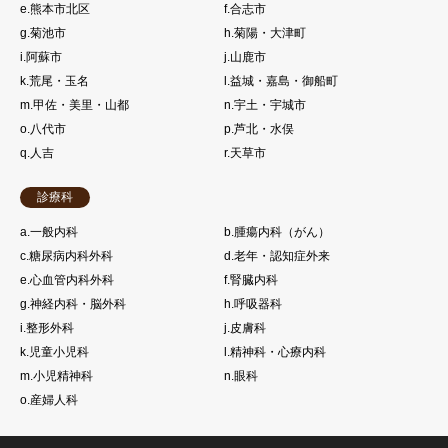
e.熊本市北区
f.合志市
g.菊池市
h.菊陽・大津町
i.阿蘇市
j.山鹿市
k.荒尾・玉名
l.益城・嘉島・御船町
m.甲佐・美里・山都
n.宇土・宇城市
o.八代市
p.芦北・水俣
q.人吉
r.天草市
診療科
a.一般内科
b.腫瘍内科（がん）
c.糖尿病内科外科
d.老年・認知症外来
e.心血管内科外科
f.腎臓内科
g.神経内科・脳外科
h.呼吸器科
i.整形外科
j.皮膚科
k.児童小児科
l.精神科・心療内科
m.小児精神科
n.眼科
o.産婦人科