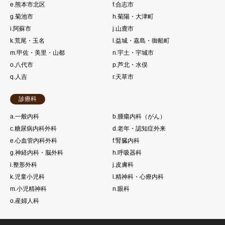
e.熊本市北区
f.合志市
g.菊池市
h.菊陽・大津町
i.阿蘇市
j.山鹿市
k.荒尾・玉名
l.益城・嘉島・御船町
m.甲佐・美里・山都
n.宇土・宇城市
o.八代市
p.芦北・水俣
q.人吉
r.天草市
診療科
a.一般内科
b.腫瘍内科（がん）
c.糖尿病内科外科
d.老年・認知症外来
e.心血管内科外科
f.腎臓内科
g.神経内科・脳外科
h.呼吸器科
i.整形外科
j.皮膚科
k.児童小児科
l.精神科・心療内科
m.小児精神科
n.眼科
o.産婦人科