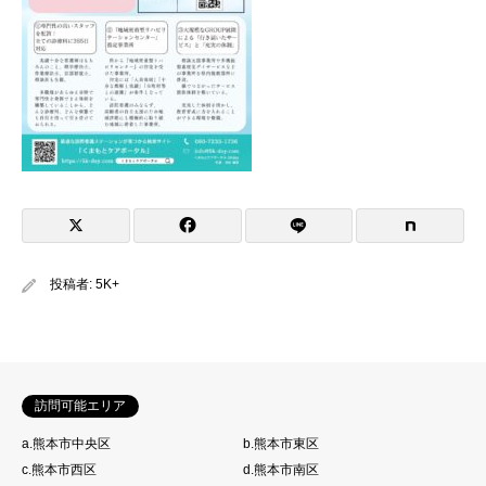
投稿者:
5K+
訪問可能エリア
a.熊本市中央区
b.熊本市東区
c.熊本市西区
d.熊本市南区