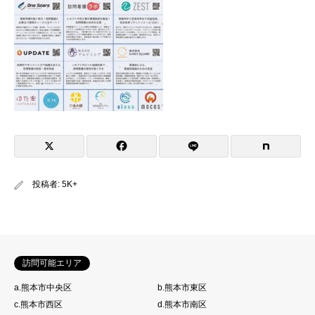
投稿者:
5K+
訪問可能エリア
a.熊本市中央区
b.熊本市東区
c.熊本市西区
d.熊本市南区