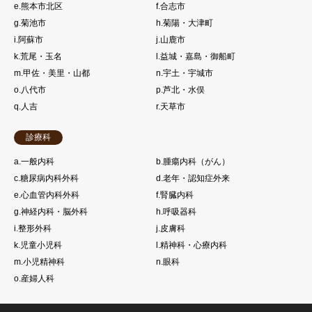
e.熊本市北区
f.合志市
g.菊池市
h.菊陽・大津町
i.阿蘇市
j.山鹿市
k.荒尾・玉名
l.益城・嘉島・御船町
m.甲佐・美里・山都
n.宇土・宇城市
o.八代市
p.芦北・水俣
q.人吉
r.天草市
診療科
a.一般内科
b.腫瘍内科（がん）
c.糖尿病内科外科
d.老年・認知症外来
e.心血管内科外科
f.腎臓内科
g.神経内科・脳外科
h.呼吸器科
i.整形外科
j.皮膚科
k.児童小児科
l.精神科・心療内科
m.小児精神科
n.眼科
o.産婦人科