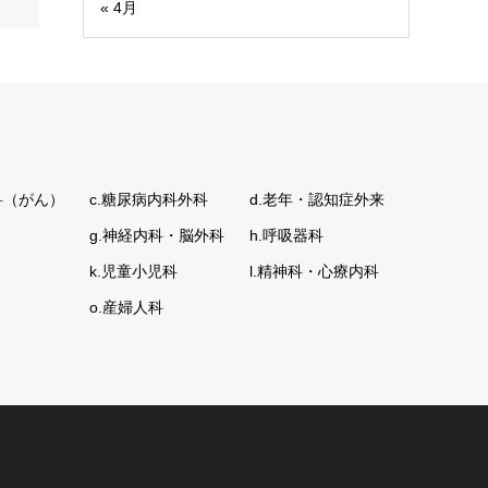
« 4月
科（がん）
c.糖尿病内科外科
d.老年・認知症外来
g.神経内科・脳外科
h.呼吸器科
k.児童小児科
l.精神科・心療内科
o.産婦人科