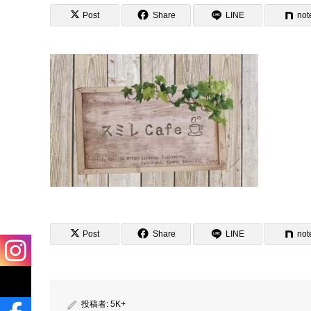
Post
Share
LINE
not
Post
Share
LINE
not
投稿者:
5K+