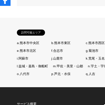
訪問可能エリア
a.熊本市中央区
b.熊本市東区
c.熊本市西区
e.熊本市北区
f.合志市
g.菊池市
i.阿蘇市
j.山鹿市
k.荒尾・玉名
l.益城・嘉島・御船町
m.甲佐・美里・山都
n.宇土・宇
o.八代市
p.芦北・水俣
q.人吉
サービス概要