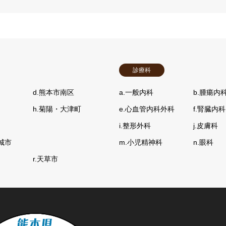
診療科
d.熊本市南区
a.一般内科
b.腫瘍内
h.菊陽・大津町
e.心血管内科外科
f.腎臓内科
i.整形外科
j.皮膚科
城市
m.小児精神科
n.眼科
r.天草市