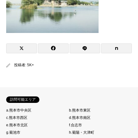
投稿者:
5K+
訪問可能エリア
a.熊本市中央区
b.熊本市東区
c.熊本市西区
d.熊本市南区
e.熊本市北区
f.合志市
g.菊池市
h.菊陽・大津町