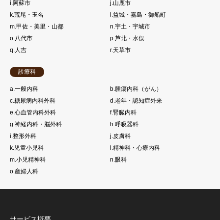
i.阿蘇市
j.山鹿市
k.荒尾・玉名
l.益城・嘉島・御船町
m.甲佐・美里・山都
n.宇土・宇城市
o.八代市
p.芦北・水俣
q.人吉
r.天草市
診療科
a.一般内科
b.腫瘍内科（がん）
c.糖尿病内科外科
d.老年・認知症外来
e.心血管内科外科
f.腎臓内科
g.神経内科・脳外科
h.呼吸器科
i.整形外科
j.皮膚科
k.児童小児科
l.精神科・心療内科
m.小児精神科
n.眼科
o.産婦人科
サービス概要