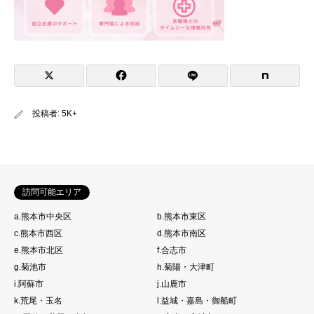
投稿者:
5K+
訪問可能エリア
a.熊本市中央区
b.熊本市東区
c.熊本市西区
d.熊本市南区
e.熊本市北区
f.合志市
g.菊池市
h.菊陽・大津町
i.阿蘇市
j.山鹿市
k.荒尾・玉名
l.益城・嘉島・御船町