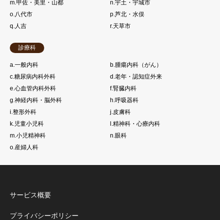
m.甲佐・美里・山都
n.宇土・宇城市
o.八代市
p.芦北・水俣
q.人吉
r.天草市
診療科
a.一般内科
b.腫瘍内科（がん）
c.糖尿病内科外科
d.老年・認知症外来
e.心血管内科外科
f.腎臓内科
g.神経内科・脳外科
h.呼吸器科
i.整形外科
j.皮膚科
k.児童小児科
l.精神科・心療内科
m.小児精神科
n.眼科
o.産婦人科
サービス概要
プライバシーポリシー