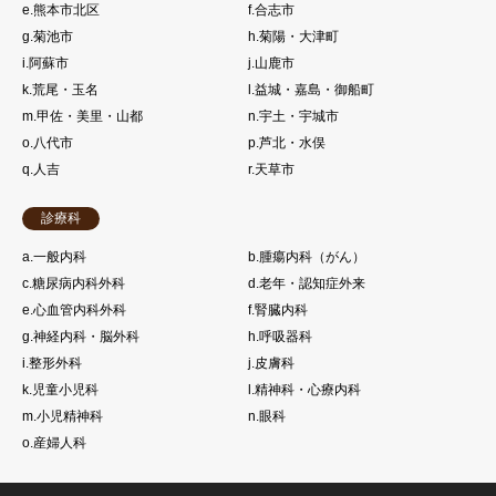
e.熊本市北区
f.合志市
g.菊池市
h.菊陽・大津町
i.阿蘇市
j.山鹿市
k.荒尾・玉名
l.益城・嘉島・御船町
m.甲佐・美里・山都
n.宇土・宇城市
o.八代市
p.芦北・水俣
q.人吉
r.天草市
診療科
a.一般内科
b.腫瘍内科（がん）
c.糖尿病内科外科
d.老年・認知症外来
e.心血管内科外科
f.腎臓内科
g.神経内科・脳外科
h.呼吸器科
i.整形外科
j.皮膚科
k.児童小児科
l.精神科・心療内科
m.小児精神科
n.眼科
o.産婦人科