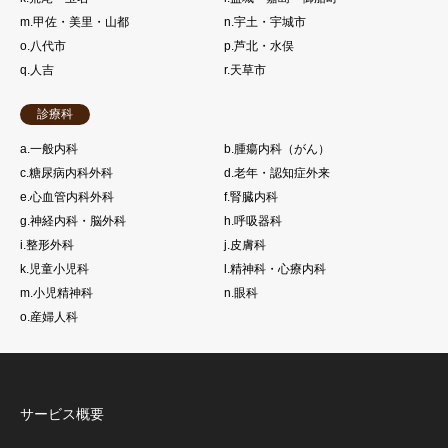
m.甲佐・美里・山都
n.宇土・宇城市
o.八代市
p.芦北・水俣
q.人吉
r.天草市
診療科
a.一般内科
b.腫瘍内科（がん）
c.糖尿病内科外科
d.老年・認知症外来
e.心血管内科外科
f.腎臓内科
g.神経内科・脳外科
h.呼吸器科
i.整形外科
j.皮膚科
k.児童小児科
l.精神科・心療内科
m.小児精神科
n.眼科
o.産婦人科
サービス概要