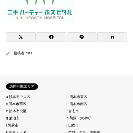
投稿者:
5K+
訪問可能エリア
a.熊本市中央区
b.熊本市東区
c.熊本市西区
d.熊本市南区
e.熊本市北区
f.合志市
g.菊池市
h.菊陽・大津町
i.阿蘇市
j.山鹿市
k.荒尾・玉名
l.益城・嘉島・御船町