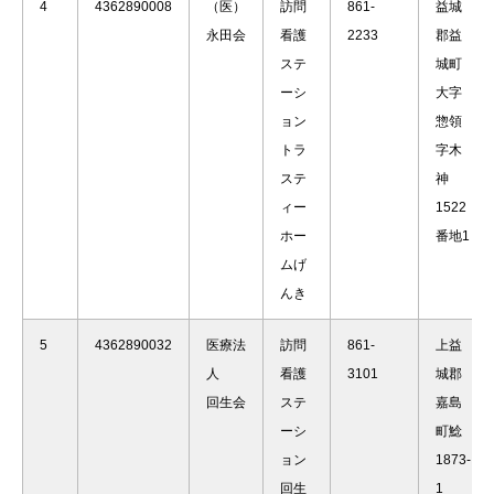
4
4362890008
（医）
訪問
861-
益城
永田会
看護
2233
郡益
ステ
城町
ーシ
大字
ョン
惣領
トラ
字木
ステ
神
ィー
1522
ホー
番地1
ムげ
んき
5
4362890032
医療法
訪問
861-
上益
人
看護
3101
城郡
回生会
ステ
嘉島
ーシ
町鯰
ョン
1873-
回生
1