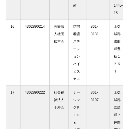
茜
1445-
15
16
4362890214
医療法
訪問
861-
上益
人社団
看護
3131
城郡
松本会
ステ
御船
ーシ
町豊
ョン
秋１
ハイ
５５
ビス
７
カス
17
4362890222
社会福
ナー
861-
上益
祉法人
シン
3107
城郡
千寿会
グＰ
嘉島
ｌｕ
町上
ｓ
仲間