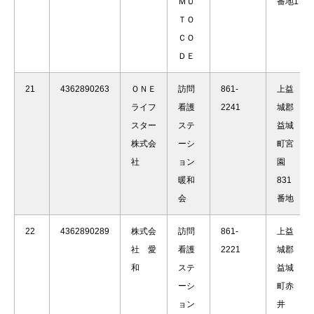
ＭＵ
番地1
ＴＯ
ＣＯ
ＤＥ
21
4362890263
ＯＮＥ
訪問
861-
上益
ライフ
看護
2241
城郡
スター
ステ
益城
株式会
ーシ
町宮
社
ョン
園
暖和
831
会
番地
22
4362890289
株式会
訪問
861-
上益
社 愛
看護
2221
城郡
和
ステ
益城
ーシ
町赤
ョン
井