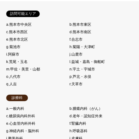
訪問可能エリア
a.熊本市中央区
b.熊本市東区
c.熊本市西区
d.熊本市南区
e.熊本市北区
f.合志市
g.菊池市
h.菊陽・大津町
i.阿蘇市
j.山鹿市
k.荒尾・玉名
l.益城・嘉島・御船町
m.甲佐・美里・山都
n.宇土・宇城市
o.八代市
p.芦北・水俣
q.人吉
r.天草市
診療科
a.一般内科
b.腫瘍内科（がん）
c.糖尿病内科外科
d.老年・認知症外来
e.心血管内科外科
f.腎臓内科
g.神経内科・脳外科
h.呼吸器科
i.整形外科
j.皮膚科