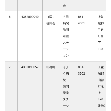
会
6
4362890040
（医）
谷田
861-
上益
谷田会
病院
4601
城郡
訪問
甲佐
看護
町岩
ステ
下
ーシ
123
ョン
7
4362890057
山都町
そよ
861-
上益
う病
3902
城郡
院
山都
訪問
町滝
看護
上
ステ
476
ーシ
番地2