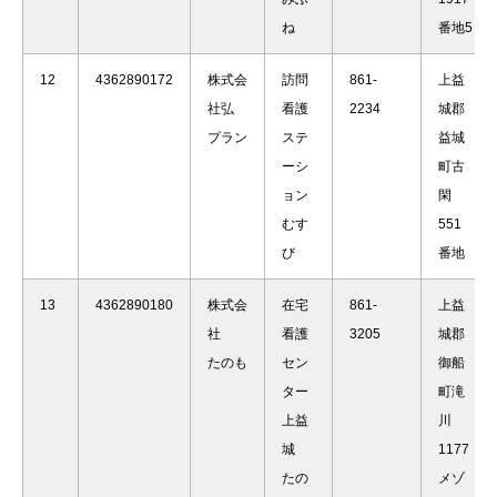
ね
番地5
12
4362890172
株式会
訪問
861-
上益
社弘
看護
2234
城郡
プラン
ステ
益城
ーシ
町古
ョン
閑
むす
551
び
番地
13
4362890180
株式会
在宅
861-
上益
社
看護
3205
城郡
たのも
セン
御船
ター
町滝
上益
川
城
1177
たの
メゾ