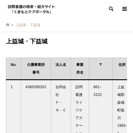
検索
上益城・下益城
上益城・下益城
No.
介護事業所
法人名
事業
〒
住所
番号
所名
1
4360290201
合同会
訪問
861-
上益
社
看護
2222
城郡
Ｆ・
ライ
益城
Ｎ・Ｃ
フケ
町砥
アス
川
テー
1983-