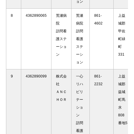
ョン
8
4362890065
荒瀬病
荒瀬
861-
上益
院
病院
4602
城郡
訪問看
訪問
甲佐
護ステ
看護
町緑
ーショ
ステ
町
ン
ーシ
331
ョン
9
4362890099
株式会
一心
861-
上益
社
リハ
2232
城郡
ＡＮＣ
ビリ
益城
ＨＯＲ
テー
町馬
ショ
水
ン
808
訪問
番地5
看護