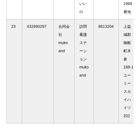
いい
1968
の
番地
23
432890297
合同会
訪問
8613204
上益
社
看護
城郡
muko
ステ
御船
and
ーシ
町木
ョン
倉
muko
188-1
and
ユー
ミー
スカ
イハ
イツ
202