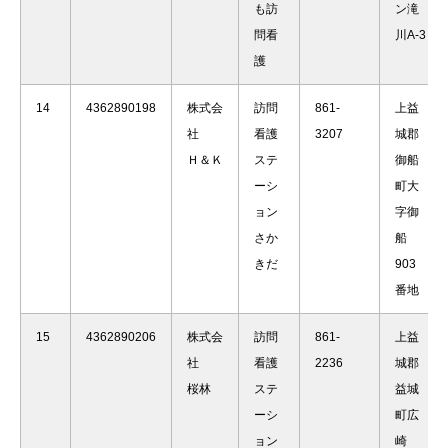
も訪
ン滝
問看
川A-3
護
14
4362890198
株式会
訪問
861-
上益
社
看護
3207
城郡
Ｈ＆Ｋ
ステ
御船
ーシ
町大
ョン
字御
さか
船
きだ
903
番地
15
4362890206
株式会
訪問
861-
上益
社
看護
2236
城郡
桜林
ステ
益城
ーシ
町広
ョン
崎