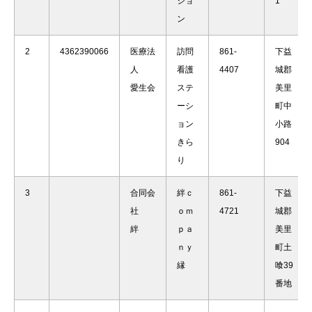
ショ
1
ン
2
4362390066
医療法
訪問
861-
下益
人
看護
4407
城郡
愛生会
ステ
美里
ーシ
町中
ョン
小路
きら
904
り
3
合同会
絆ｃ
861-
下益
社
ｏｍ
4721
城郡
絆
ｐａ
美里
ｎｙ
町土
縁
喰39
番地