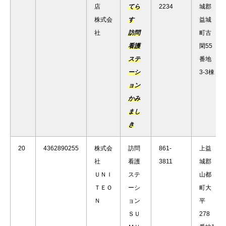
店
てら
2234
城郡
株式会
す
益城
社
訪問
町古
看護
閑55
ステ
番地
ーシ
3-3棟
ョン
かみ
まし
き
20
4362890255
株式会
訪問
861-
上益
社
看護
3811
城郡
ＵＮＩ
ステ
山都
ＴＥＯ
ーシ
町大
Ｎ
ョン
平
ＳＵ
278