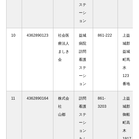
ステ
ーシ
ョン
10
4362890123
社会医
益城
861-222
上益
療法人
病院
城郡
ましき
訪問
益城
会
看護
町馬
ステ
水
ーシ
123
ョン
番地
11
4362890164
株式会
訪問
861-
上益
社
看護
3203
城郡
山都
ステ
御船
ーシ
町高
ョン
木
みふ
1917