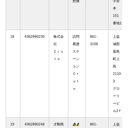
悠優
字皆
本
151
番地1
18
4362890230
株式会
訪問
861-
上益
社
看護
3106
城郡
Ｃｒｕ
ステ
嘉島
ｔｏ
ーシ
町上
ョン
島
Ｃｒ
2110-
ｕｔ
3
ｏ
グロ
ーリ
ービ
ル2Ｆ
19
4362890248
才剛商
あま
861-
上益