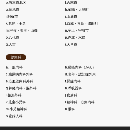
e.熊本市北区
f.合志市
g.菊池市
h.菊陽・大津町
i.阿蘇市
j.山鹿市
k.荒尾・玉名
l.益城・嘉島・御船町
m.甲佐・美里・山都
n.宇土・宇城市
o.八代市
p.芦北・水俣
q.人吉
r.天草市
診療科
a.一般内科
b.腫瘍内科（がん）
c.糖尿病内科外科
d.老年・認知症外来
e.心血管内科外科
f.腎臓内科
g.神経内科・脳外科
h.呼吸器科
i.整形外科
j.皮膚科
k.児童小児科
l.精神科・心療内科
m.小児精神科
n.眼科
o.産婦人科