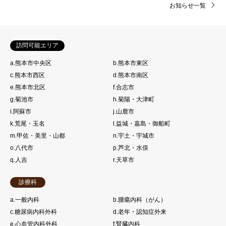
お知らせ一覧
訪問可能エリア
a.熊本市中央区
b.熊本市東区
c.熊本市西区
d.熊本市南区
e.熊本市北区
f.合志市
g.菊池市
h.菊陽・大津町
i.阿蘇市
j.山鹿市
k.荒尾・玉名
l.益城・嘉島・御船町
m.甲佐・美里・山都
n.宇土・宇城市
o.八代市
p.芦北・水俣
q.人吉
r.天草市
診療科
a.一般内科
b.腫瘍内科（がん）
c.糖尿病内科外科
d.老年・認知症外来
e.心血管内科外科
f.腎臓内科