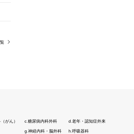
覧
科（がん）
c.糖尿病内科外科
d.老年・認知症外来
g.神経内科・脳外科
h.呼吸器科