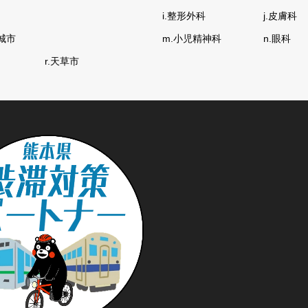
i.整形外科
j.皮膚科
城市
m.小児精神科
n.眼科
r.天草市