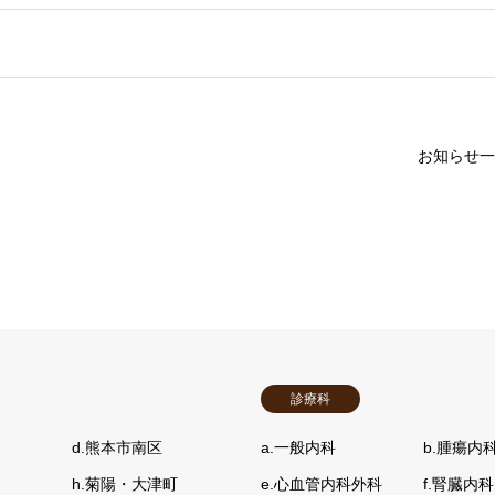
お知らせ一
診療科
d.熊本市南区
a.一般内科
b.腫瘍内
h.菊陽・大津町
e.心血管内科外科
f.腎臓内科