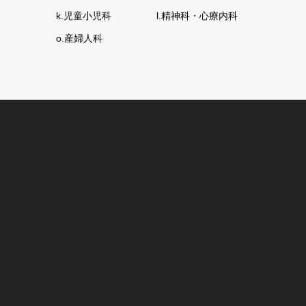
k.児童小児科
l.精神科・心療内科
o.産婦人科