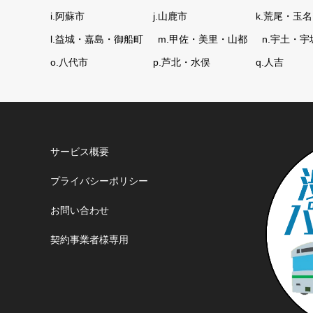
i.阿蘇市
j.山鹿市
k.荒尾・玉名
l.益城・嘉島・御船町
m.甲佐・美里・山都
n.宇土・宇
o.八代市
p.芦北・水俣
q.人吉
サービス概要
プライバシーポリシー
お問い合わせ
契約事業者様専用