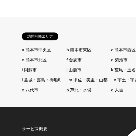
訪問可能エリア
a.熊本市中央区
b.熊本市東区
c.熊本市西区
e.熊本市北区
f.合志市
g.菊池市
i.阿蘇市
j.山鹿市
k.荒尾・玉名
l.益城・嘉島・御船町
m.甲佐・美里・山都
n.宇土・宇
o.八代市
p.芦北・水俣
q.人吉
サービス概要