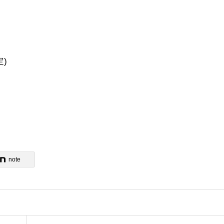
)
！
note