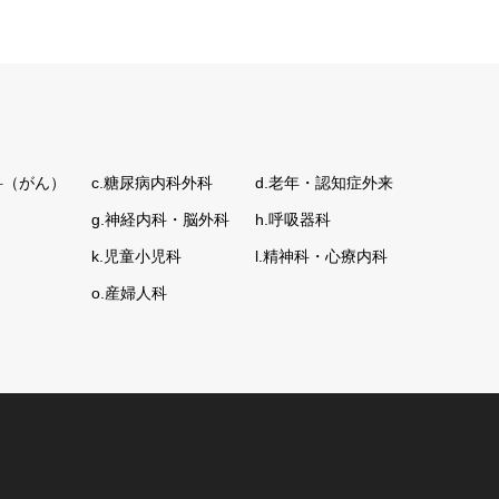
科（がん）
c.糖尿病内科外科
d.老年・認知症外来
g.神経内科・脳外科
h.呼吸器科
k.児童小児科
l.精神科・心療内科
o.産婦人科