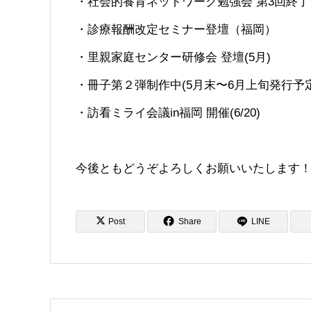
・社会的養育ネットワーク勉強会 第3回終了
・診療報酬改定セミナー登壇（福岡）
・里親家庭センター研修会 登壇(5月)
・冊子第２弾制作中(5月末〜6月上旬発行予定
・訪看ミライ会議in福岡 開催(6/20)
今後ともどうぞよろしくお願いいたします
Post
Share
LINE