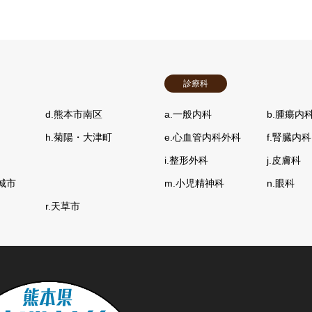
診療科
d.熊本市南区
a.一般内科
b.腫瘍内
h.菊陽・大津町
e.心血管内科外科
f.腎臓内科
i.整形外科
j.皮膚科
城市
m.小児精神科
n.眼科
r.天草市