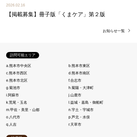
2026.02.16
【掲載募集】冊子版「くまケア」第２版
お知らせ一覧
訪問可能エリア
a.熊本市中央区
b.熊本市東区
c.熊本市西区
d.熊本市南区
e.熊本市北区
f.合志市
g.菊池市
h.菊陽・大津町
i.阿蘇市
j.山鹿市
k.荒尾・玉名
l.益城・嘉島・御船町
m.甲佐・美里・山都
n.宇土・宇城市
o.八代市
p.芦北・水俣
q.人吉
r.天草市