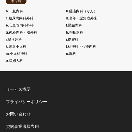
診療科
a.一般内科
b.腫瘍内科（がん）
c.糖尿病内科外科
d.老年・認知症外来
e.心血管内科外科
f.腎臓内科
g.神経内科・脳外科
h.呼吸器科
i.整形外科
j.皮膚科
k.児童小児科
l.精神科・心療内科
m.小児精神科
n.眼科
o.産婦人科
サービス概要
プライバシーポリシー
お問い合わせ
契約事業者様専用