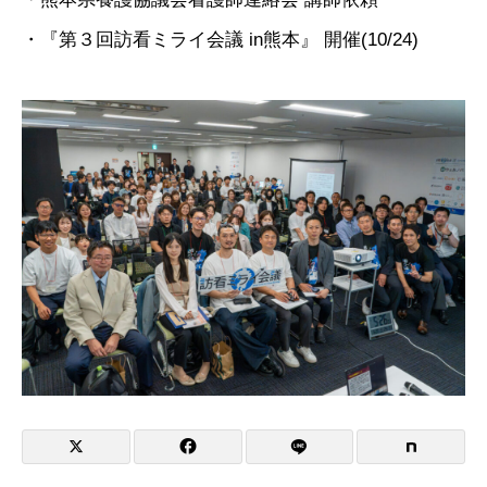
・『第３回訪看ミライ会議 in熊本』 開催(10/24)