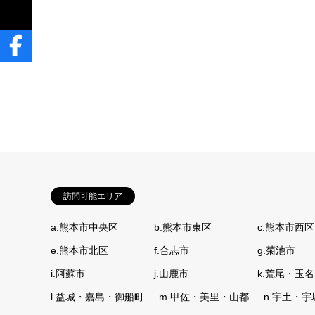
訪問可能エリア
a.熊本市中央区
b.熊本市東区
c.熊本市西区
e.熊本市北区
f.合志市
g.菊池市
i.阿蘇市
j.山鹿市
k.荒尾・玉名
l.益城・嘉島・御船町
m.甲佐・美里・山都
n.宇土・宇