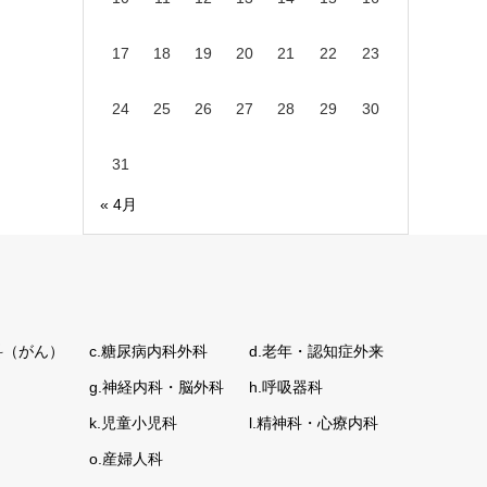
17
18
19
20
21
22
23
24
25
26
27
28
29
30
31
« 4月
科（がん）
c.糖尿病内科外科
d.老年・認知症外来
g.神経内科・脳外科
h.呼吸器科
k.児童小児科
l.精神科・心療内科
o.産婦人科