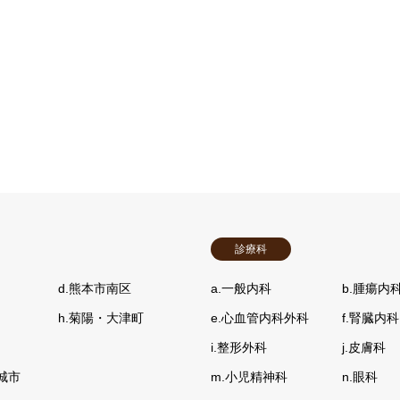
診療科
d.熊本市南区
a.一般内科
b.腫瘍内
h.菊陽・大津町
e.心血管内科外科
f.腎臓内科
i.整形外科
j.皮膚科
城市
m.小児精神科
n.眼科