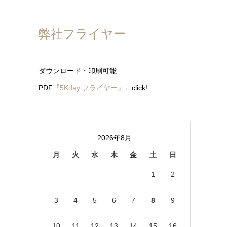
弊社フライヤー
ダウンロード・印刷可能
PDF『
5Kday フライヤー』
←click!
2026年8月
月
火
水
木
金
土
日
1
2
3
4
5
6
7
8
9
10
11
12
13
14
15
16