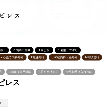
市南区
e.熊本市北区
f.合志市
h.菊陽・大津町
e.心血管内科外科
f.腎臓内科
g.神経内科・脳外科
h.呼吸器科
応
j.認知症専門対応
k.注射点滴対応
☆早期受け入れ可能
ピレス
e