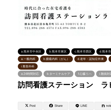
a.熊本市中央区
b.熊本市東区
c.熊本市西区
d.熊本
a.一般内科
b.腫瘍内科（がん）
d.老年・認知症外来
i.整形外科
a.24時間対応
b.ターミナルケア
f.心臓リハ
i.難病対
訪問看護ステーション ラ
Post
Share
LINE
not